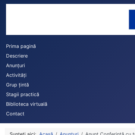
Prima pagină
Descriere
Anunțuri
Activități
Grup țintă
Stagii practică
Biblioteca virtuală
Contact
Sunteți aici:
Acasă
Anunțuri
Anunț Conferință cu tu