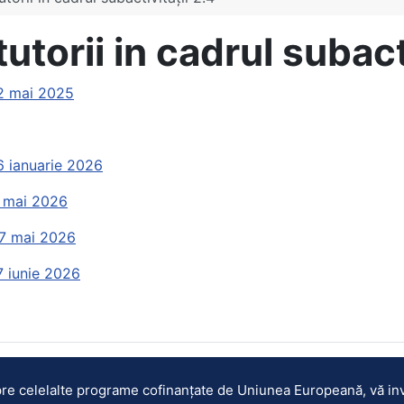
torii in cadrul subacti
 12 mai 2025
16 ianuarie 2026
 6 mai 2026
 27 mai 2026
17 iunie 2026
pre celelalte programe cofinanțate de Uniunea Europeană, vă inv