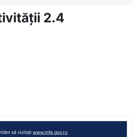
vității 2.4
ităm să vizitați
www.mfe.gov.ro