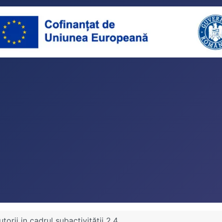
torii in cadrul subactivității 2.4